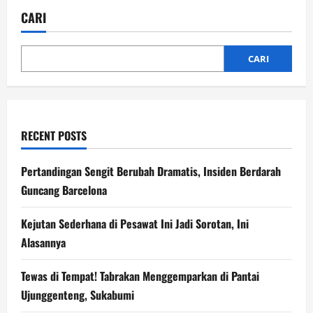
Mencekam
di
CARI
Torkham:
Dentuman
Bom
Guncang
Afganistan
CARI
RECENT POSTS
Pertandingan Sengit Berubah Dramatis, Insiden Berdarah
Guncang Barcelona
Kejutan Sederhana di Pesawat Ini Jadi Sorotan, Ini
Alasannya
Tewas di Tempat! Tabrakan Menggemparkan di Pantai
Ujunggenteng, Sukabumi